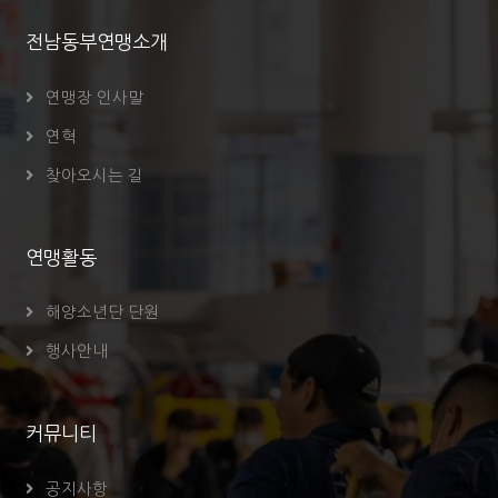
전남동부연맹소개
연맹장 인사말
연혁
찾아오시는 길
연맹활동
해양소년단 단원
행사안내
커뮤니티
공지사항