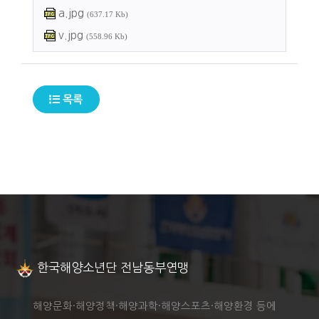
a.jpg
(637.17 Kb)
v.jpg
(558.96 Kb)
목록
한국해양소년단 전남동부연맹
해양문화·해양정책·해양과학·해양스포츠·해양환경 등에